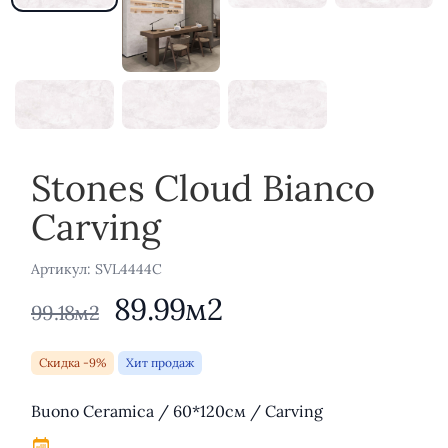
Stones Cloud Bianco
Carving
Aртикул: SVL4444C
89.99м2
99.18м2
Скидка -9%
Хит продаж
Описание
Buono Ceramica / 60*120см / Carving
.