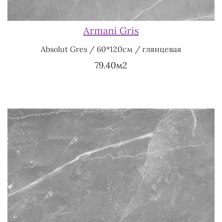
Armani Gris
Absolut Gres / 60*120см / глянцевая
79.40м2