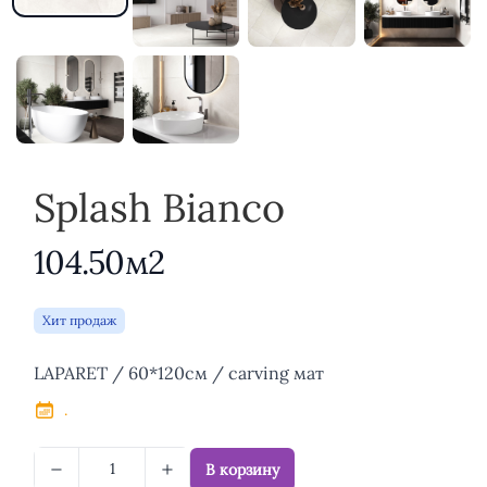
Splash Bianco
104.50м2
Хит продаж
Описание
LAPARET / 60*120см / carving мат
.
В корзину