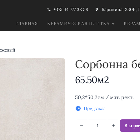
+375 44 777 38 58
Барыкина, 230Б, 
ГЛАВНАЯ
КЕРАМИЧЕСКАЯ ПЛИТКА
КЕРА
ежевый
Сорбонна 
65.50м2
Описание
50,2*50,2см / мат. рект.
Предзаказ
В корз