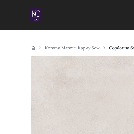
Kerama Marazzi Карму беж
Сорбонна б