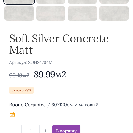
Soft Silver Concrete
Matt
Aртикул: SOHS4704M
89.99м2
99.18м2
Скидка -9%
Описание
Buono Ceramica
/ 60*120см / матовый
.
В корзину