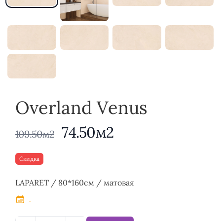
Overland Venus
74.50м2
109.50м2
Скидка
Описание
LAPARET / 80*160см / матовая
.