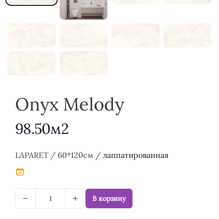
Onyx Melody
98.50м2
Описание
LAPARET / 60*120см /
лаппатированная
.
В корзину