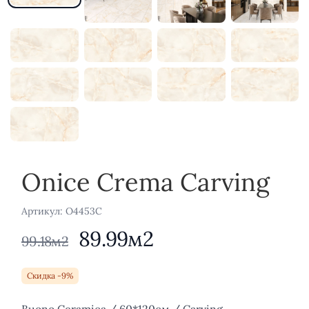
Onice Crema Carving
Aртикул: O4453C
89.99м2
99.18м2
Скидка -9%
Описание
Buono Ceramica / 60*120см / Carving