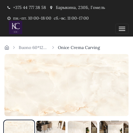
+375 44 777 38 58
Барыкина, 230Б, Гомель
пн.-пт. 10:00-18:00 сб.-вс. 11:00-17:00
Пока
Buono 60*120см
Onice Crema Carving