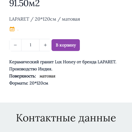
91.50м2
Описание
LAPARET / 20*120см / матовая
.
В корзину
Керамический гранит Lux Honey от бренда LAPARET.
Производство Индия.
Поверхность:
матовая
Форматы: 20*120см
Контактные данные