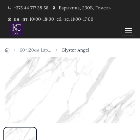
+375 44 777 38 58
Барыкина, 230Б, Гомель
пн.-пт. 10:00-18:00 сб.-вс. 11:00-17:00
Пока
60*120см Laparet Индия
Glyster Angel