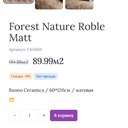
Forest Nature Roble
Matt
Aртикул: F4510M
89.99м2
99.18м2
Скидка -9%
Хит продаж
Описание
Buono Ceramica / 60*120см / матовая
.
В корзину