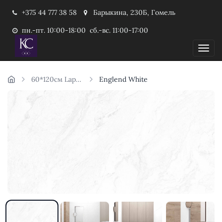
+375 44 777 38 58
Барыкина, 230Б, Гомель
пн.-пт. 10:00-18:00 сб.-вс. 11:00-17:00
Пока
60*120см Laparet Индия
Englend White