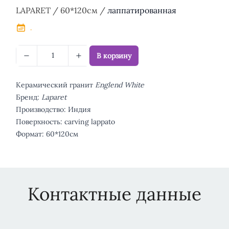
Описание
LAPARET / 60*120см /
лаппатированная
.
В корзину
Керамический гранит
Englend White
Бренд:
Laparet
Производство: Индия
Поверхность: carving lappato
Формат: 60*120см
Контактные данные