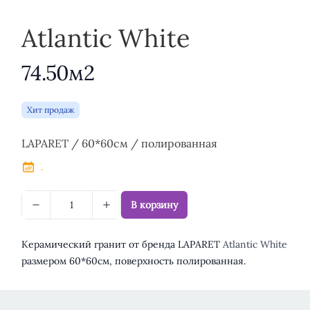
Atlantic White
74.50м2
Хит продаж
Описание
LAPARET / 60*60см / полированная
.
В корзину
Керамический гранит от бренда LAPARET
Atlantic White
размером 60*60см, поверхность полированная.