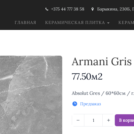
+375 44 777 38 58
Барыкина, 230Б, 
ГЛАВНАЯ
КЕРАМИЧЕСКАЯ ПЛИТКА
КЕРА
Armani Gris
77.50м2
Описание
Absolut Gres / 60*60см / 
Предзаказ
В корз