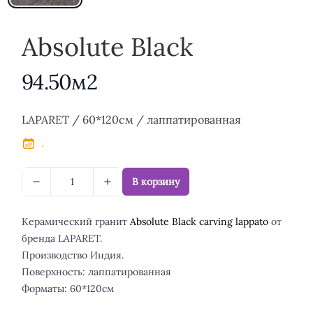
Absolute Black
94.50м2
Описание
LAPARET / 60*120см / лаппатированная
.
В корзину
Керамический гранит
Absolute Black carving lappato
от
бренда LAPARET.
Производство Индия.
Поверхность:
лаппатированная
Форматы: 60*120см