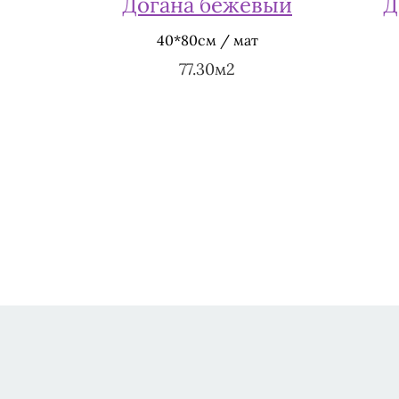
Догана бежевый
Д
40*80см / мат
77.30м2