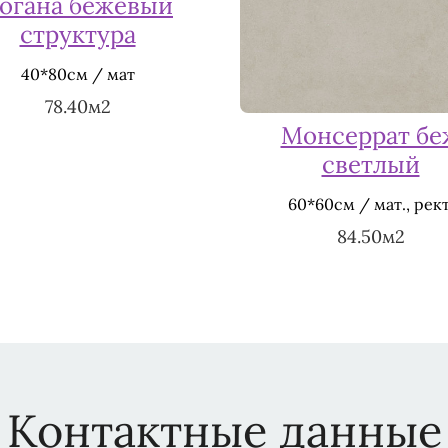
огана бежевый
структура
40*80см / мат
78.40м2
Монсеррат бе
светлый
60*60см / мат., рект
84.50м2
Контактные данные