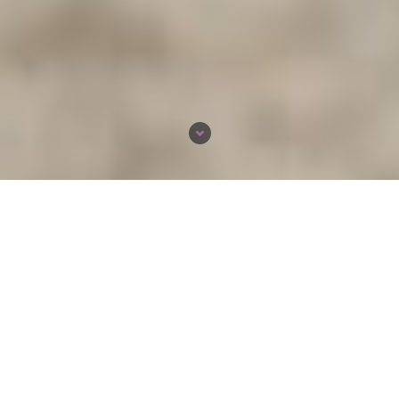
WOOD CONCEPT PRIME (ПРАЙМ)
прекрасно подойдет для
интерьеров в стиле модерн и
скандик благодаря рисунку,