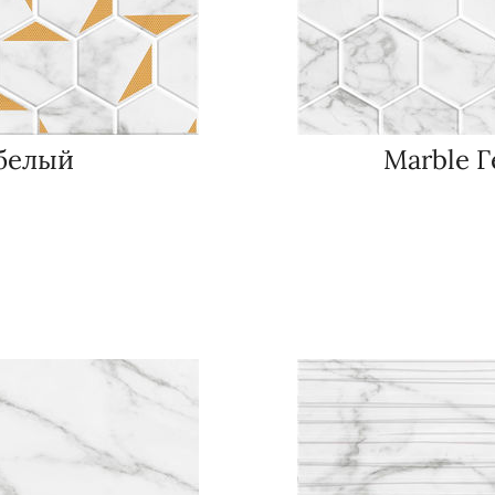
 белый
Marble 