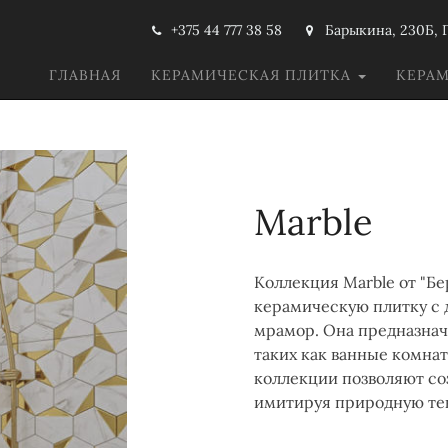
+375 44 777 38 58
Барыкина, 230Б, 
ГЛАВНАЯ
КЕРАМИЧЕСКАЯ ПЛИТКА
КЕРА
Marble
Коллекция Marble от "Б
керамическую плитку с
мрамор. Она предназнач
таких как ванные комна
коллекции позволяют со
имитируя природную те