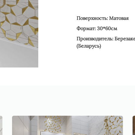
Поверхность: Матовая
Формат: 30*60см
Производитель: Березак
(Беларусь)