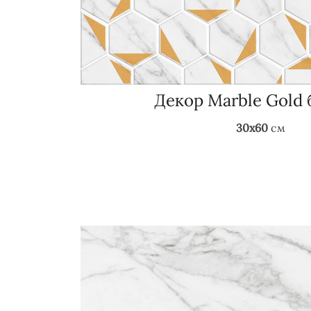
Декор Marble Gold
30x60
cм