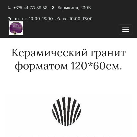
+375 44 777 38 58
Барыкина, 230Б
пн.-пт. 10:00-18:00 сб.-вс. 10:00-17:00
Пока
Керамический гранит
форматом 120*60см.